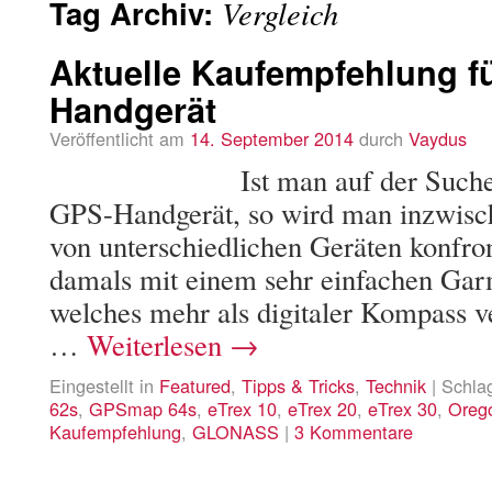
Tag Archiv:
Vergleich
Aktuelle Kaufempfehlung f
Handgerät
Veröffentlicht am
14. September 2014
durch
Vaydus
Ist man auf der Such
GPS-Handgerät, so wird man inzwisch
von unterschiedlichen Geräten konfront
damals mit einem sehr einfachen Gar
welches mehr als digitaler Kompass 
…
Weiterlesen
→
Eingestellt in
Featured
,
Tipps & Tricks
,
Technik
|
Schla
62s
,
GPSmap 64s
,
eTrex 10
,
eTrex 20
,
eTrex 30
,
Oreg
Kaufempfehlung
,
GLONASS
|
3 Kommentare