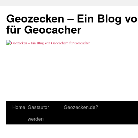
Geozecken – Ein Blog v
für Geocacher
Home
Gastautor
Geozecken.de?
werden