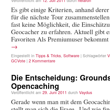
Veröffentlicht am
12. Juli 2011
durch
helaron
Es gibt einige Kriterien, anhand dere
für die nächste Tour zusammenstellen 
fast keine Möglichkeit, die Einschätz
Geocacher zu erfahren. Aktuell gibt 
Favoriten Als Premiumuser bekomm
→
Eingestellt in
Tipps & Tricks
,
Software
|
Schlagwörter
V
GCVote
|
2 Kommentare
Die Entscheidung: Grounds
Opencaching
Veröffentlicht am
29. Juni 2011
durch
Vaydus
Gerade wenn man mit dem Geocachin
stellt man sich die Frage „Und wie fin