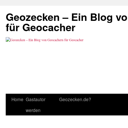
Geozecken – Ein Blog v
für Geocacher
Home
Gastautor
Geozecken.de?
werden