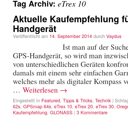
Tag Archiv:
eTrex 10
Aktuelle Kaufempfehlung f
Handgerät
Veröffentlicht am
14. September 2014
durch
Vaydus
Ist man auf der Such
GPS-Handgerät, so wird man inzwisch
von unterschiedlichen Geräten konfront
damals mit einem sehr einfachen Gar
welches mehr als digitaler Kompass 
…
Weiterlesen
→
Eingestellt in
Featured
,
Tipps & Tricks
,
Technik
|
Schla
62s
,
GPSmap 64s
,
eTrex 10
,
eTrex 20
,
eTrex 30
,
Oreg
Kaufempfehlung
,
GLONASS
|
3 Kommentare