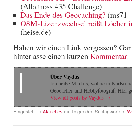
(Albatross 435 Challenge)
Das Ende des Geocaching?
(ms71 –
OSM-Lizenzwechsel reißt Löcher in
(heise.de)
Haben wir einen Link vergessen? Gar
hinterlasse einen kurzen
Kommentar
.
Über Vaydus
Ich heiße Markus, wohne in Karlsruhe 
Geocacher und Hobbyfotograf. Hier g
View all posts by Vaydus
→
Eingestellt in
Aktuelles
mit folgenden Schlagwörtern
W