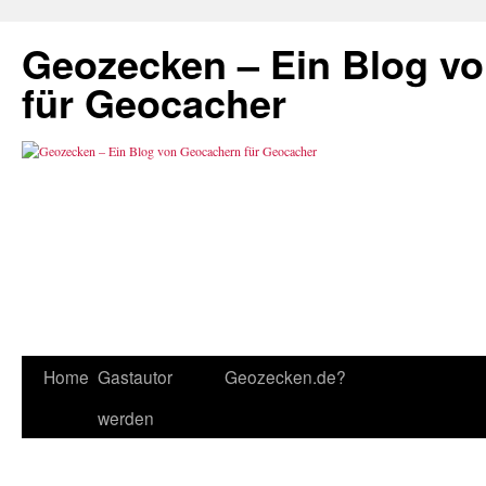
Geozecken – Ein Blog v
für Geocacher
Home
Gastautor
Geozecken.de?
werden