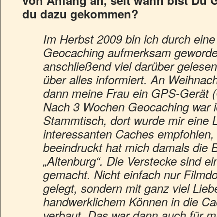
von Anfang an, seit wann bist Du 
du dazu gekommen?
Im Herbst 2009 bin ich durch ein
Geocaching aufmerksam geworde
anschließend viel darüber gelesen
über alles informiert. An Weihnac
dann meine Frau ein GPS-Gerät 
Nach 3 Wochen Geocaching war ic
Stammtisch, dort wurde mir eine L
interessanten Caches empfohlen,
beeindruckt hat mich damals die 
„Altenburg“. Die Verstecke sind e
gemacht. Nicht einfach nur Filmd
gelegt, sondern mit ganz viel Lie
handwerklichem Können in die Ca
verbaut. Das war dann auch für m